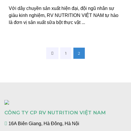
Với dây chuyền sản xuất hiện đại, đội ngũ nhân sự
giàu kinh nghiệm, RV NUTRITION VIỆT NAM tự hào
là đơn vị sản xuất sữa bột thực vật ...
Phân
1
2
trang
bài
viết
CÔNG TY CP RV NUTRITION VIỆT NAM
16A Biên Giang, Hà Đông, Hà Nội