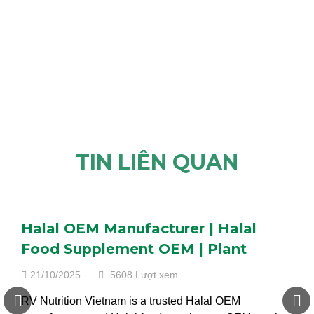
TIN LIÊN QUAN
Halal OEM Manufacturer | Halal
Food Supplement OEM | Plant
Protein & Nut Milk for GCC
21/10/2025
5608 Lượt xem
RV Nutrition Vietnam is a trusted Halal OEM