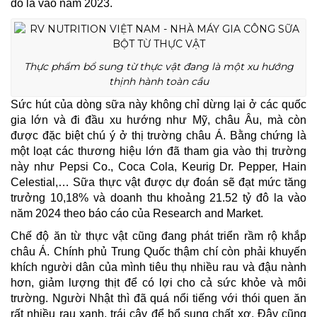
đô la vào năm 2023.
Thực phẩm bổ sung từ thực vật đang là một xu hướng
thịnh hành toàn cầu
Sức hút của dòng sữa này không chỉ dừng lại ở các quốc
gia lớn và đi đầu xu hướng như Mỹ, châu Âu, mà còn
được đặc biệt chú ý ở thị trường châu Á. Bằng chứng là
một loạt các thương hiệu lớn đã tham gia vào thị trường
này như Pepsi Co., Coca Cola, Keurig Dr. Pepper, Hain
Celestial,… Sữa thực vật được dự đoán sẽ đạt mức tăng
trưởng 10,18% và doanh thu khoảng 21.52 tỷ đô la vào
năm 2024 theo báo cáo của Research and Market.
Chế độ ăn từ thực vật cũng đang phát triển rầm rộ khắp
châu Á. Chính phủ Trung Quốc thậm chí còn phải khuyến
khích người dân của mình tiêu thụ nhiều rau và đậu nành
hơn, giảm lượng thịt để có lợi cho cả sức khỏe và môi
trường. Người Nhật thì đã quá nổi tiếng với thói quen ăn
rất nhiều rau xanh, trái cây để bổ sung chất xơ. Đây cũng