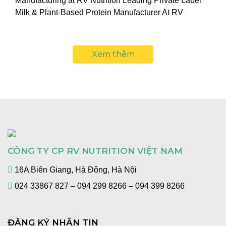
Manufacturing at RV Nutrition Leading Private Label
Milk & Plant-Based Protein Manufacturer At RV
Nutrition Viet Nam, we specialize in contract ...
Xem thêm
CÔNG TY CP RV NUTRITION VIỆT NAM
16A Biên Giang, Hà Đông, Hà Nội
024 33867 827 – 094 299 8266 – 094 399 8266
ĐĂNG KÝ NHẬN TIN